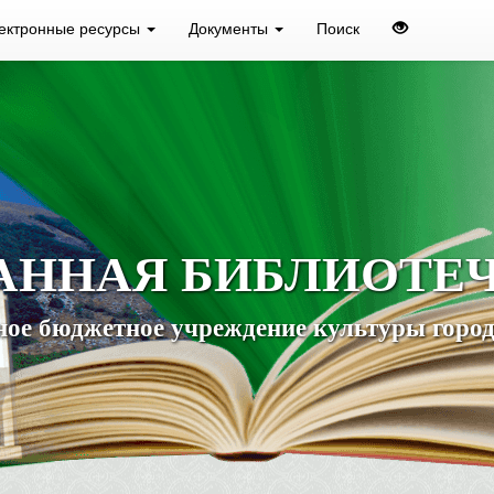
ектронные ресурсы
Документы
Поиск
АННАЯ БИБЛИОТЕ
ое бюджетное учреждение культуры город