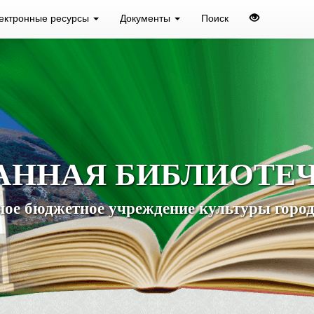
ектронные ресурсы
Документы
Поиск
АННАЯ БИБЛИОТЕ
ое бюджетное учреждение культуры город