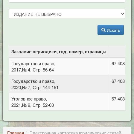
Искать
Заглавие периодики, год, номер, страницы
Государство и право,
67.408 Уго
2017,№ 4, Стр. 56-64
Государство и право,
67.408 Уго
2020,№ 7, Стр. 144-151
Уголовное право,
67.408 Уго
2021,№ 9, Стр. 52-63
Главная
Электронная картотека юридических статей