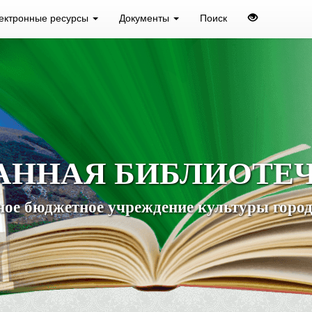
ектронные ресурсы
Документы
Поиск
АННАЯ БИБЛИОТЕ
ое бюджетное учреждение культуры город