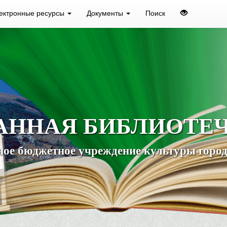
ектронные ресурсы
Документы
Поиск
АННАЯ БИБЛИОТЕ
ое бюджетное учреждение культуры город