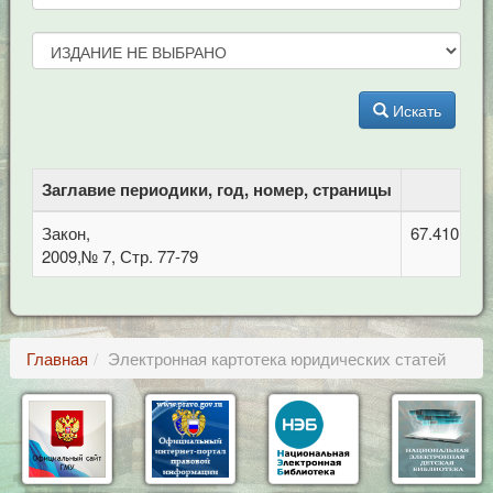
Искать
Заглавие периодики, год, номер, страницы
Закон,
67.410 Гр
2009,№ 7, Стр. 77-79
Главная
Электронная картотека юридических статей