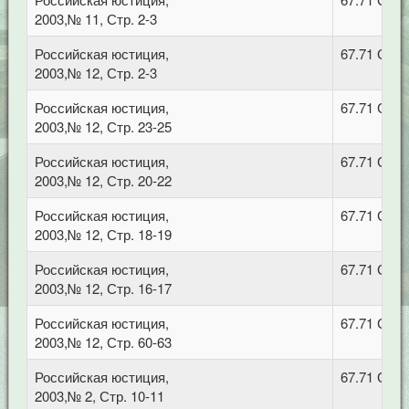
2003,№ 11, Стр. 2-3
Российская юстиция,
67.71 Суд
2003,№ 12, Стр. 2-3
Российская юстиция,
67.71 Суд
2003,№ 12, Стр. 23-25
Российская юстиция,
67.71 Суд
2003,№ 12, Стр. 20-22
Российская юстиция,
67.71 Суд
2003,№ 12, Стр. 18-19
Российская юстиция,
67.71 Суд
2003,№ 12, Стр. 16-17
Российская юстиция,
67.71 Суд
2003,№ 12, Стр. 60-63
Российская юстиция,
67.71 Суд
2003,№ 2, Стр. 10-11