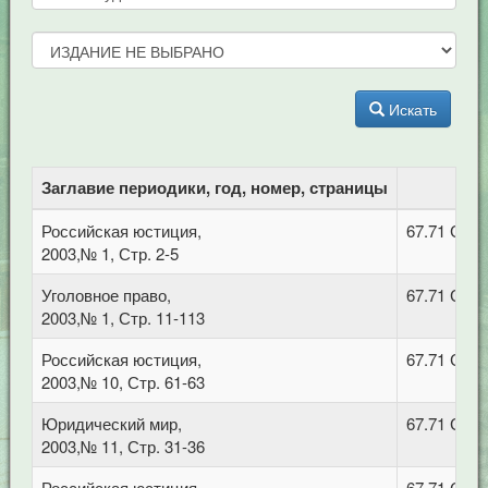
Искать
Заглавие периодики, год, номер, страницы
Российская юстиция,
67.71 Суд
2003,№ 1, Стр. 2-5
Уголовное право,
67.71 Суд
2003,№ 1, Стр. 11-113
Российская юстиция,
67.71 Суд
2003,№ 10, Стр. 61-63
Юридический мир,
67.71 Суд
2003,№ 11, Стр. 31-36
Российская юстиция,
67.71 Суд