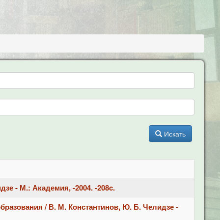
Ы
Искать
е - М.: Академия, -2004. -208c.
разования / В. М. Константинов, Ю. Б. Челидзе -