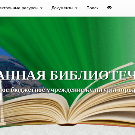
ектронные ресурсы
Документы
Поиск
АННАЯ БИБЛИОТЕ
ое бюджетное учреждение культуры город