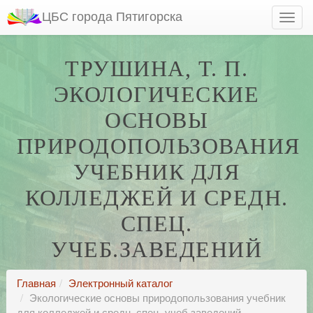
ЦБС города Пятигорска
ТРУШИНА, Т. П.
ЭКОЛОГИЧЕСКИЕ
ОСНОВЫ
ПРИРОДОПОЛЬЗОВАНИЯ
УЧЕБНИК ДЛЯ
КОЛЛЕДЖЕЙ И СРЕДН.
СПЕЦ.
УЧЕБ.ЗАВЕДЕНИЙ
Главная
Электронный каталог
Экологические основы природопользования учебник
для колледжей и средн. спец. учеб.заведений