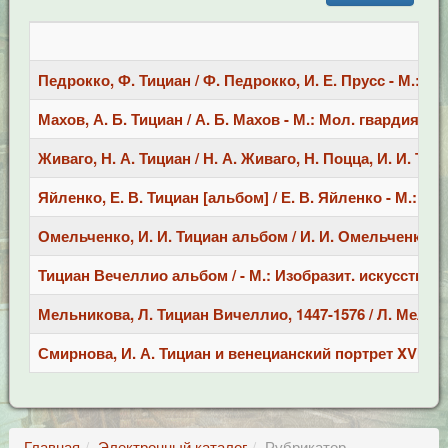
Педрокко, Ф. Тициан / Ф. Педрокко, И. Е. Прусс - М.: Сло
Махов, А. Б. Тициан / А. Б. Махов - М.: Мол. гвардия, -20
Живаго, Н. А. Тициан / Н. А. Живаго, Н. Поцца, И. И. Тучко
Яйленко, Е. В. Тициан [альбом] / Е. В. Яйленко - М.: ОЛ
Омельченко, И. И. Тициан альбом / И. И. Омельченко, И.
Тициан Вечеллио альбом / - М.: Изобразит. искусство, -19
Мельникова, Л. Тициан Вичеллио, 1447-1576 / Л. Мельни
Смирнова, И. А. Тициан и венецианский портрет XVI век
Главная
Электронный каталог
Рубрикатор