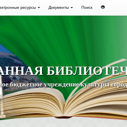
ектронные ресурсы
Документы
Поиск
АННАЯ БИБЛИОТЕ
ое бюджетное учреждение культуры город