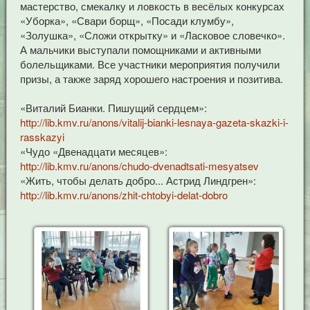
мастерство, смекалку и ловкость в весёлых конкурсах
«Уборка», «Свари борщ», «Посади клумбу»,
«Золушка», «Сложи открытку» и «Ласковое словечко».
А мальчики выступали помощниками и активными
болельщиками. Все участники мероприятия получили
призы, а также заряд хорошего настроения и позитива.
«Виталий Бианки. Пишущий сердцем»:
http://lib.kmv.ru/anons/vitalij-bianki-lesnaya-gazeta-skazki-i-
rasskazyi
«Чудо «Двенадцати месяцев»:
http://lib.kmv.ru/anons/chudo-dvenadtsati-mesyatsev
«Жить, чтобы делать добро... Астрид Линдгрен»:
http://lib.kmv.ru/anons/zhit-chtobyi-delat-dobro