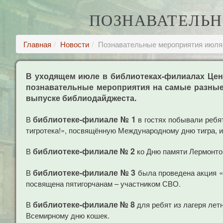
ПОЗНАВАТЕЛЬН
Главная
Новости
Познавательные мероприятия июля
В уходящем июле в библиотеках-филиалах Цен
познавательные мероприятия на самые разные
выпуске библиодайджеста.
библиотеке-филиале № 1
В
в гостях побывали ребя
тигротека!», посвящённую Международному дню тигра, 
библиотеке-филиале № 2
В
ко Дню памяти Лермонтов
библиотеке-филиале № 3
В
была проведена акция «
посвящена пятигорчанам – участником СВО.
библиотеке-филиале № 8
В
для ребят из лагеря лет
Всемирному дню кошек.