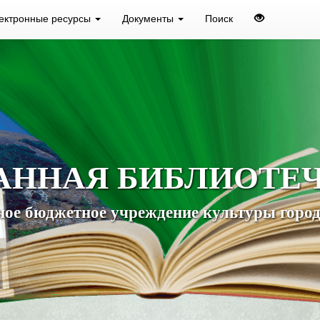
ектронные ресурсы
Документы
Поиск
АННАЯ БИБЛИОТЕ
ое бюджетное учреждение культуры город