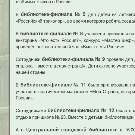
любимых стихов о России.
библиотеке-филиале № 5
В
для детей из летнего
«Российский триколор», во время которого ребята соз
библиотеке-филиале № 8
В
учащиеся пришкольного 
викторина «Что есть Россия?», конкурс «Мастер шеф»
проведён познавательный час «Вместе мы Россия»
библиотеки-филиала № 9
Сотрудники
провели для 
она, она – вместе целая страна!». Дети активно участв
нашей страны
библиотеке-филиале № 11
В
была организована па
участие в поэтическом марафоне «Моя Страна, истор
России».
библиотеки-филиала № 12
Сотрудниками
была про
отдыха при школе № 23. Вместе с детьми библиотекари 
Центральной городской библиотеке
А в
в 16:00