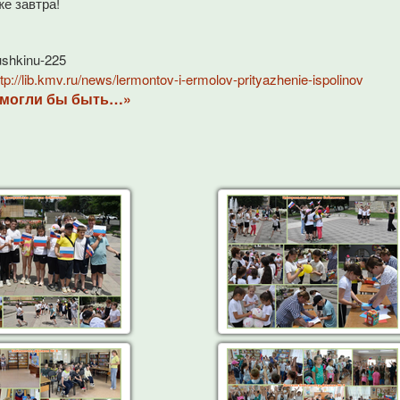
е завтра!
pushkinu-225
ttp://lib.kmv.ru/news/lermontov-i-ermolov-prityazhenie-ispolinov
ы могли бы быть…»