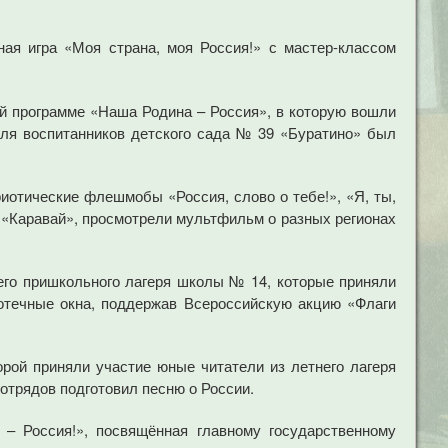
ая игра «Моя страна, моя Россия!» с мастер-классом
ой программе «Наша Родина – Россия», в которую вошли
для воспитанников детского сада № 39 «Буратино» был
отические флешмобы «Россия, слово о тебе!», «Я, ты,
де «Каравай», просмотрели мультфильм о разных регионах
его пришкольного лагеря школы № 14, которые приняли
отечные окна, поддержав Всероссийскую акцию «Флаги
орой приняли участие юные читатели из летнего лагеря
отрядов подготовил песню о России.
 – Россия!», посвящённая главному государственному