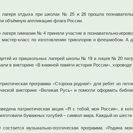
 лагеря отдыха при школах № 25 и 26 прошла познавательн
дали объёмную аппликацию флага России.
лагеря гимназии № 4 приняли участие в познавательно-игров
, мастер-класс по изготовлению триколоров и флешмобом. А 
детей из пришкольных лагерей школы № 19 и лицея № 20 патри
овали в викторине «В книжной памяти история России», хорово
триотическая программа «Сторона родная!» для ребят из летн
ической викторине «Великая Русь» и помогли оформить библи
ведена патриотическая акция «Я с тобой, моя Россия», в кот
изготовили бумажных голубей – символ мира. Каждый из шести 
 состоится музыкально-поэтическая программа «Родина моя