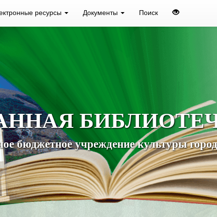
ектронные ресурсы
Документы
Поиск
АННАЯ БИБЛИОТЕ
ое бюджетное учреждение культуры город