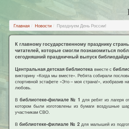
Главная
Новости
Празднуем День России!
К главному государственному празднику стран
читателей, которые смогли познакомиться побл
сегодняшний праздничный выпуск библиодайдж
Центральная детская библиотека
библио
вместе с
викторину «Когда мы вместе». Ребята собирали послови
спортивной эстафете «Это – моя страна!», изобразив 
любовь.
библиотеке-филиале № 1
В
для ребят из лагеря о
котором были изготовлены из бумаги воздушные ша
участникам СВО.
библиотеке-филиале № 2
В
для малышей из подгот