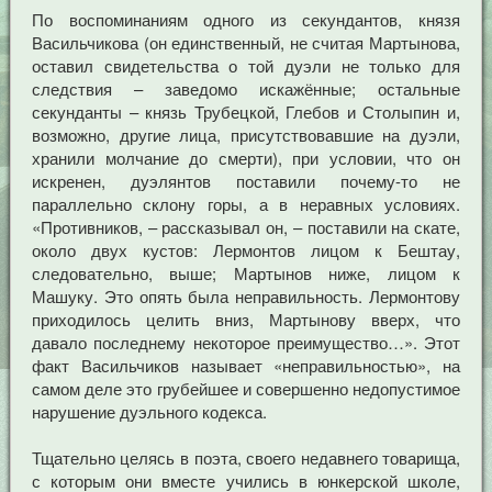
По воспоминаниям одного из секундантов, князя
Васильчикова (он единственный, не считая Мартынова,
оставил свидетельства о той дуэли не только для
следствия – заведомо искажённые; остальные
секунданты – князь Трубецкой, Глебов и Столыпин и,
возможно, другие лица, присутствовавшие на дуэли,
хранили молчание до смерти), при условии, что он
искренен, дуэлянтов поставили почему-то не
параллельно склону горы, а в неравных условиях.
«Противников, – рассказывал он, – поставили на скате,
около двух кустов: Лермонтов лицом к Бештау,
следовательно, выше; Мартынов ниже, лицом к
Машуку. Это опять была неправильность. Лермонтову
приходилось целить вниз, Мартынову вверх, что
давало последнему некоторое преимущество…». Этот
факт Васильчиков называет «неправильностью», на
самом деле это грубейшее и совершенно недопустимое
нарушение дуэльного кодекса.
Тщательно целясь в поэта, своего недавнего товарища,
с которым они вместе учились в юнкерской школе,