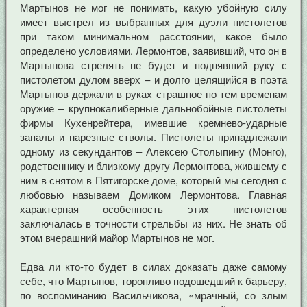
Мартынов не мог не понимать, какую убойную силу
имеет выстрел из выбранных для дуэли пистолетов
при таком минимальном расстоянии, какое было
определено условиями. Лермонтов, заявивший, что он в
Мартынова стрелять не будет и поднявший руку с
пистолетом дулом вверх – и долго целящийся в поэта
Мартынов держали в руках страшное по тем временам
оружие – крупнокалиберные дальнобойные пистолеты
фирмы Кухенрейтера, имевшие кремнево-ударные
запалы и нарезные стволы. Пистолеты принадлежали
одному из секундантов – Алексею Столыпину (Монго),
родственнику и близкому другу Лермонтова, жившему с
ним в снятом в Пятигорске доме, который мы сегодня с
любовью называем Домиком Лермонтова. Главная
характерная особенность этих пистолетов
заключалась в точности стрельбы из них. Не знать об
этом вчерашний майор Мартынов не мог.
Едва ли кто-то будет в силах доказать даже самому
себе, что Мартынов, торопливо подошедший к барьеру,
по воспоминанию Васильчикова, «мрачный, со злым