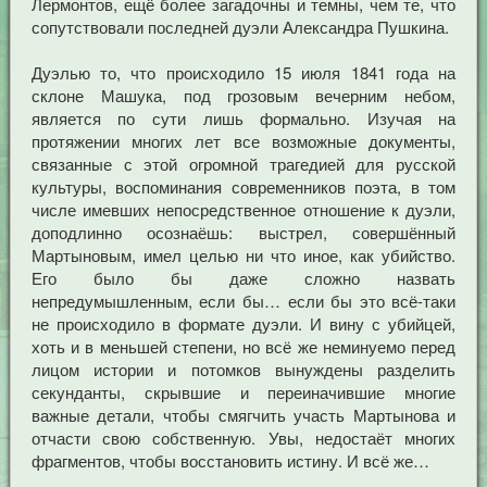
Лермонтов, ещё более загадочны и темны, чем те, что
сопутствовали последней дуэли Александра Пушкина.
Дуэлью то, что происходило 15 июля 1841 года на
склоне Машука, под грозовым вечерним небом,
является по сути лишь формально. Изучая на
протяжении многих лет все возможные документы,
связанные с этой огромной трагедией для русской
культуры, воспоминания современников поэта, в том
числе имевших непосредственное отношение к дуэли,
доподлинно осознаёшь: выстрел, совершённый
Мартыновым, имел целью ни что иное, как убийство.
Его было бы даже сложно назвать
непредумышленным, если бы… если бы это всё-таки
не происходило в формате дуэли. И вину с убийцей,
хоть и в меньшей степени, но всё же неминуемо перед
лицом истории и потомков вынуждены разделить
секунданты, скрывшие и переиначившие многие
важные детали, чтобы смягчить участь Мартынова и
отчасти свою собственную. Увы, недостаёт многих
фрагментов, чтобы восстановить истину. И всё же…