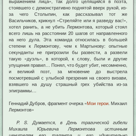
выражением лица», так долго целящийся в поэта,
стоявшего с демонстративно поднятой вверх рукой, из-
за чего Столыпин, как рассказывал тот же
Васильчиков, крикнул «Стреляйте или я разведу вас!»,
хотел ранить, а не убить Лермонтова, который стоял
всего лишь на расстоянии 20 шагов от направленного
на него дула. Эта команда относилась в большей
степени к Лермонтову, чем к Мартынову: опытные
секунданты не пригрозили бы развести, а развели
такую «дуэль», в которой, к слову, были и другие
упущения правил… Понял, что будет убит, несомненно,
и великий поэт, за мгновение до выстрела
посмотревший с улыбкой презрения на своего визави,
взявшего на душу страшный грех убийства из-за
эпиграммы…
Геннадий Дубров, фрагмент очерка «
Мои герои
. Михаил
Лермонтов»
P. S. Думается, в День трагической гибели
Михаила Юрьевича Лермонтова истинным
ценителям его таланта и его удивительно